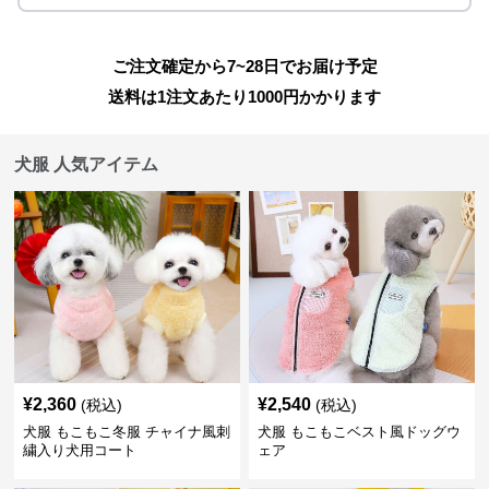
ご注文確定から7~28日でお届け予定
送料は1注文あたり
1000
円かかります
犬服 人気アイテム
¥
2,360
¥
2,540
(税込)
(税込)
犬服 もこもこ冬服 チャイナ風刺
犬服 もこもこベスト風ドッグウ
繍入り犬用コート
ェア