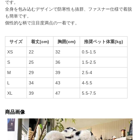
です。
全身を包み込むデザインで防寒性も抜群、ファスナー仕様で着脱
も簡単です。
個性的な柄で注目度満点の一着です。
サイズ
着丈(cm)
胸囲(cm)
推奨ペット体重(kg)
XS
22
32
0.5-1.5
S
25
36
1.5-2.5
M
29
39
2.5-4
L
34
43
4-5.5
XL
39
47
5.5-7.5
商品画像