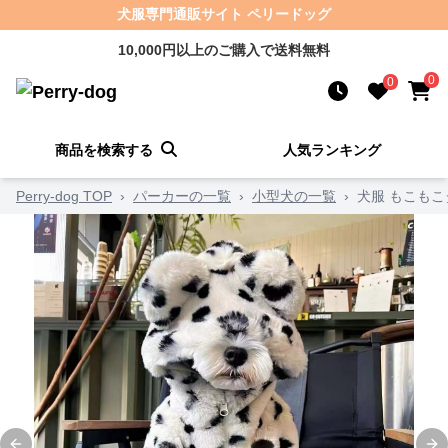
犬服専門通販サイト ペリードッグ
10,000円以上のご購入で送料無料
0
0
商品を検索する
人気ランキング
Perry-dog TOP
›
パーカーの一覧
›
小型犬の一覧
›
犬服 もこも