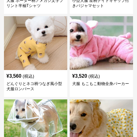
犬服 ボーダー柄アメカジ文字プ
小型犬服 星柄ナイトキャップ付
リント半袖Tシャツ
きパジャマセット
¥
3,560
¥
3,520
(税込)
(税込)
どんぐりとネコ柄つなぎ風小型
犬服 もこもこ動物全身パーカー
犬服ロンパース