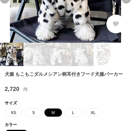
Previous slide
Ne
犬服 もこもこダルメシアン柄耳付きフード犬服パーカー
2,720
円
サイズ
XS
S
M
L
XL
カラー