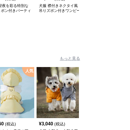
 聖夜を彩る特別な
犬服 襟付きネクタイ風
犬服 和風吉祥文様刺繍
リボン付きパーティ
吊りズボン付きワンピー
入りノースリーブワンピ
ピース
ス
ース
もっと見る
人気
60
¥
3,040
¥
2,450
(税込)
(税込)
(税込)