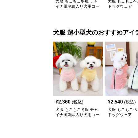
犬服 もこもこ冬服 チャ
犬服 もこもこベ
イナ風刺繍入り犬用コー
ドッグウェア
ト
犬服
超小型犬
のおすすめアイ
¥
2,360
¥
2,540
(税込)
(税込)
犬服 もこもこ冬服 チャ
犬服 もこもこベ
イナ風刺繍入り犬用コー
ドッグウェア
ト