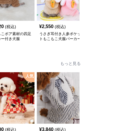
20
¥
2,550
¥
3,300
(税込)
(税込)
(税込)
もこボア素材の四足
うさぎ耳付き人参ポケッ
宇宙飛行士柄ボアフード
カー付き犬服
トもこもこ犬服パーカー
付き四足犬服パーカー
もっと見る
人気
00
¥
3,840
¥
2,760
(税込)
(税込)
(税込)