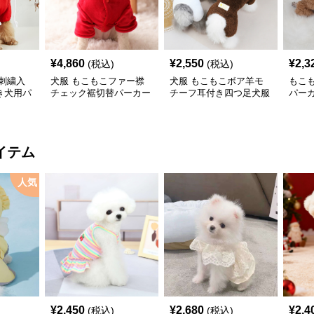
¥
4,860
¥
2,550
¥
2,3
(税込)
(税込)
刺繍入
犬服 もこもこファー襟
犬服 もこもこボア羊モ
もこ
き犬用パ
チェック裾切替パーカー
チーフ耳付き四つ足犬服
パー
パーカー
イテム
人気
¥
2,450
¥
2,680
¥
2,4
(税込)
(税込)