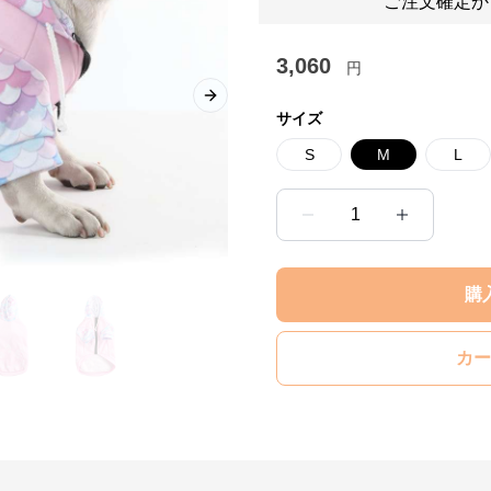
ご注文確定か
3,060
円
Next slide
サイズ
S
M
L
1
購
カー