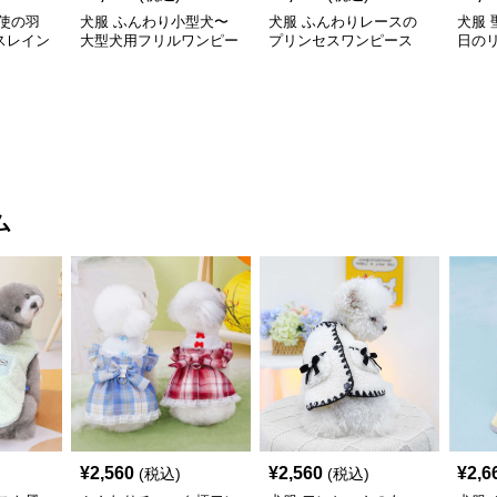
使の羽
犬服 ふんわり小型犬〜
犬服 ふんわりレースの
犬服
スレイン
大型犬用フリルワンピー
プリンセスワンピース
日の
ス
ワン
ム
¥
2,560
¥
2,560
¥
2,6
(税込)
(税込)