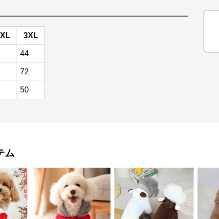
XL
3XL
44
72
50
テム