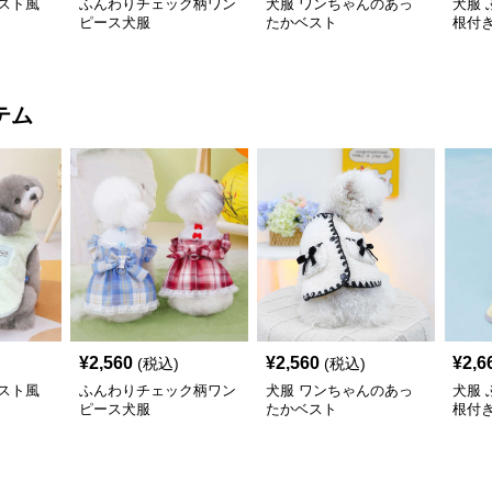
スト風
ふんわりチェック柄ワン
犬服 ワンちゃんのあっ
犬服
ピース犬服
たかベスト
根付
コー
テム
¥
2,560
¥
2,560
¥
2,6
(税込)
(税込)
スト風
ふんわりチェック柄ワン
犬服 ワンちゃんのあっ
犬服
ピース犬服
たかベスト
根付
コー